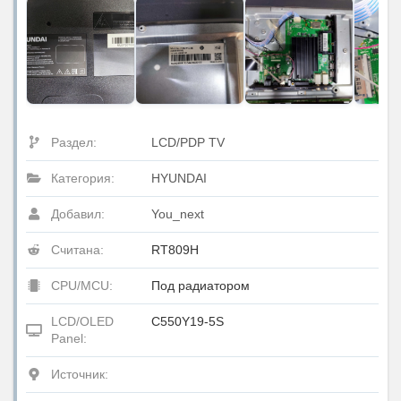
Раздел:
LCD/PDP TV
Категория:
HYUNDAI
Добавил:
You_next
Считана:
RT809H
CPU/MCU:
Под радиатором
LCD/OLED
C550Y19-5S
Panel:
Источник: