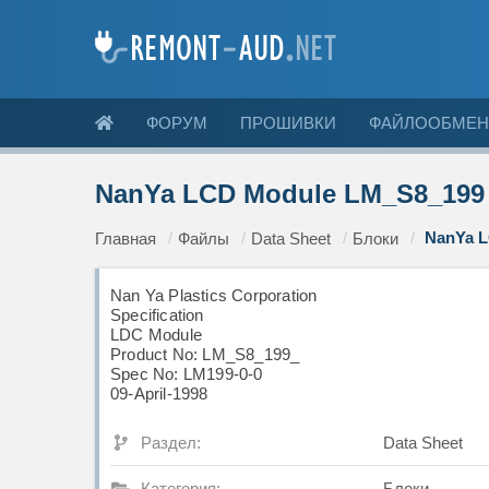
ФОРУМ
ПРОШИВКИ
ФАЙЛООБМЕН
NanYa LCD Module LM_S8_199 S
NanYa L
Главная
Файлы
Data Sheet
Блоки
Nan Ya Plastics Corporation
Specification
LDC Module
Product No: LM_S8_199_
Spec No: LM199-0-0
09-April-1998
Раздел:
Data Sheet
Категория:
Блоки