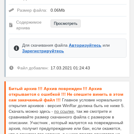
Размер файла:
0.06Mb
Содержимое
Просмотреть
архива
Для скачивания файла
Авторизуйтесь
или
Зарегистрируйтесь
Файл добавлен:
17.03.2021 01:24:43
Битый архив !!! Архив поврежден !!! Архив
открывается с ошибкой !!! Не спешите винить в этом
сам закачанный файл !!!
Главное условие нормального
открытия архивов - версия WinRar должна быть не ниже 5.
Скачать можно здесь -
по ссылке
, так же смотрите и
сравнивайте размер скачанного файла с размером в
описании. Участник , который жалуется на поврежденный
архив, получит предупреждение или бан, если окажется,
что с архивом все хорошо, а у него просто архиватор не