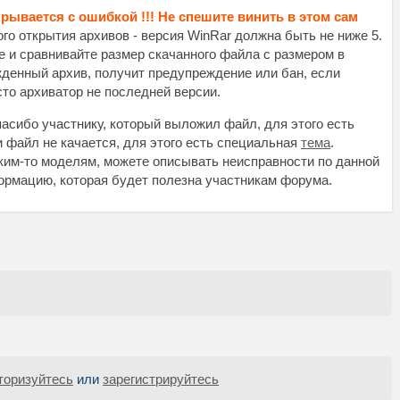
крывается с ошибкой !!! Не спешите винить в этом сам
о открытия архивов - версия WinRar должна быть не ниже 5.
те и сравнивайте размер скачанного файла с размером в
жденный архив, получит предупреждение или бан, если
осто архиватор не последней версии.
асибо участнику, который выложил файл, для этого есть
и файл не качается, для этого есть специальная
тема
.
аким-то моделям, можете описывать неисправности по данной
нформацию, которая будет полезна участникам форума.
торизуйтесь
или
зарегистрируйтесь