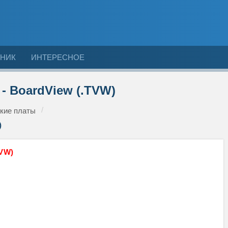
НИК
ИНТЕРЕСНОЕ
- BoardView (.TVW)
кие платы
)
TVW)