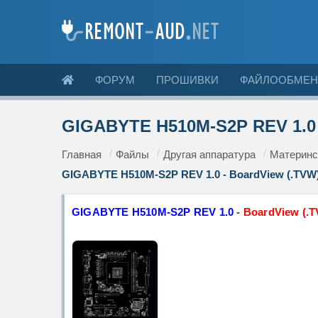
ФОРУМ
ПРОШИВКИ
ФАЙЛООБМЕН
GIGABYTE H510M-S2P REV 1.0 
Главная
Файлы
Другая аппаратура
Материнс
GIGABYTE H510M-S2P REV 1.0 - BoardView (.TVW
GIGABYTE H510M-S2P REV 1.0
-
BoardView (.