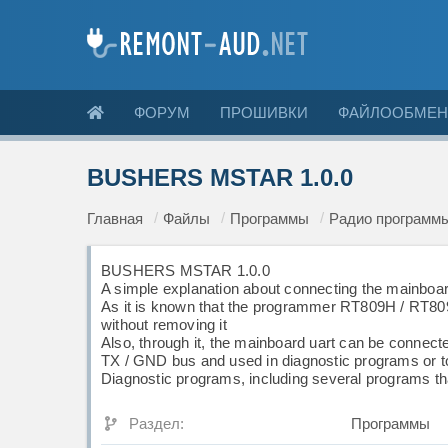
ФОРУМ
ПРОШИВКИ
ФАЙЛООБМЕН
BUSHERS MSTAR 1.0.0
Главная
Файлы
Программы
Радио программ
BUSHERS MSTAR 1.0.0
A simple explanation about connecting the mainbo
As it is known that the programmer RT809H / RT80
without removing it
Also, through it, the mainboard uart can be connect
TX / GND bus and used in diagnostic programs or t
Diagnostic programs, including several programs t
Раздел:
Программы