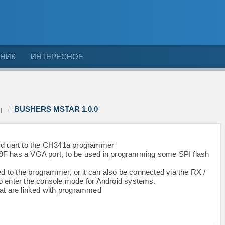
НИК
ИНТЕРЕСНОЕ
BUSHERS MSTAR 1.0.0
ы
ard uart to the CH341a programmer
9F has a VGA port, to be used in programming some SPI flash
ed to the programmer, or it can also be connected via the RX /
o enter the console mode for Android systems.
hat are linked with programmed