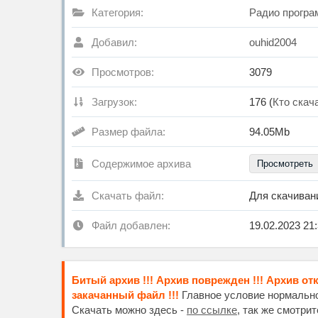
Категория:
Радио прогр
Добавил:
ouhid2004
Просмотров:
3079
Загрузок:
176 (
Кто скач
Размер файла:
94.05Mb
Содержимое архива
Просмотреть
Скачать файл:
Для скачива
Файл добавлен:
19.02.2023 21
Битый архив !!! Архив поврежден !!! Архив от
закачанный файл !!!
Главное условие нормальног
Скачать можно здесь -
по ссылке
, так же смотри